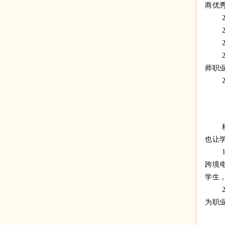
商优
师职
也让
跨境电
学生
为职